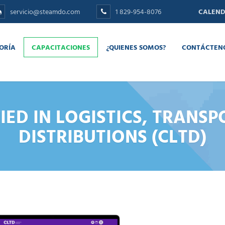
servicio@steamdo.com
1 829-954-8076
CALEND
ORÍA
CAPACITACIONES
¿QUIENES SOMOS?
CONTÁCTEN
FIED IN LOGISTICS, TRAN
DISTRIBUTIONS (CLTD)