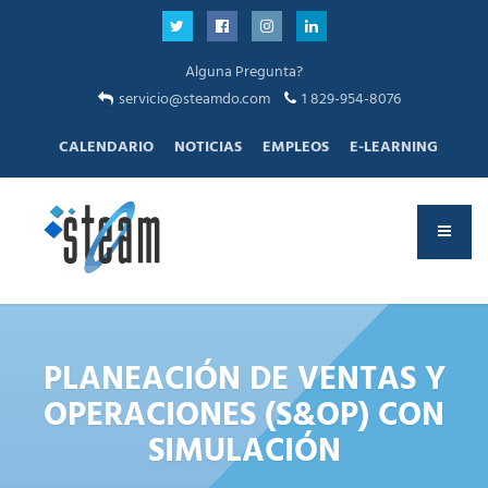
Alguna Pregunta?
servicio@steamdo.com
1 829-954-8076
CALENDARIO
NOTICIAS
EMPLEOS
E-LEARNING
PLANEACIÓN DE VENTAS Y
OPERACIONES (S&OP) CON
SIMULACIÓN