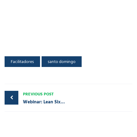
Facilitadores
santo domingo
PREVIOUS POST
Webinar: Lean Six Sigma como estandarte del mejoramiento continuo