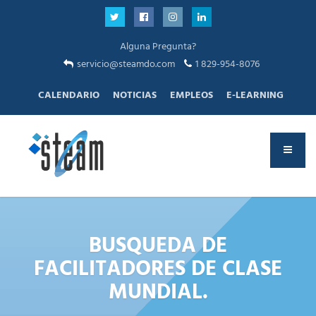
Alguna Pregunta?
servicio@steamdo.com
1 829-954-8076
CALENDARIO
NOTICIAS
EMPLEOS
E-LEARNING
BUSQUEDA DE
FACILITADORES DE CLASE
MUNDIAL.