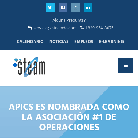
Alguna Pregunta?
servicio@steamdo.com
1 829-954-8076
CALENDARIO
NOTICIAS
EMPLEOS
E-LEARNING
APICS ES NOMBRADA COMO
LA ASOCIACIÓN #1 DE
OPERACIONES